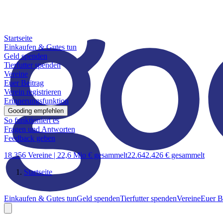
Startseite
Einkaufen & Gutes tun
Geld spenden
Tierfutter spenden
Vereine
Euer Beitrag
Verein registrieren
Erinnerungsfunktion
Gooding empfehlen
So funktioniert es
Fragen und Antworten
Feedback geben
18.356 Vereine |
22,6 Mio € gesammelt
22.642.426 € gesammelt
Startseite
Einkaufen & Gutes tun
Geld spenden
Tierfutter spenden
Vereine
Euer B