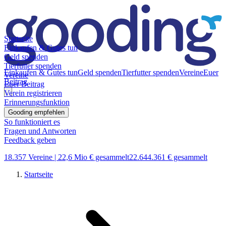
Startseite
Einkaufen & Gutes tun
Geld spenden
Tierfutter spenden
Einkaufen & Gutes tun
Geld spenden
Tierfutter spenden
Vereine
Euer
Vereine
Beitrag
Euer Beitrag
Verein registrieren
Erinnerungsfunktion
Gooding empfehlen
So funktioniert es
Fragen und Antworten
Feedback geben
18.357 Vereine |
22,6 Mio € gesammelt
22.644.361 € gesammelt
Startseite