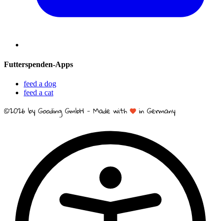
Futterspenden-Apps
feed a dog
feed a cat