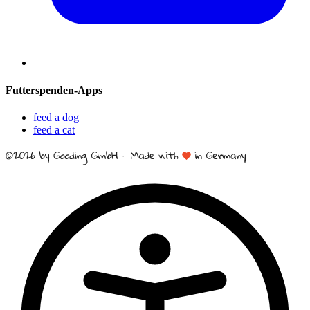
Futterspenden-Apps
feed a dog
feed a cat