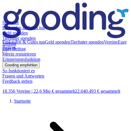
Startseite
Einkaufen & Gutes tun
Geld spenden
Tierfutter spenden
Einkaufen & Gutes tun
Geld spenden
Tierfutter spenden
Vereine
Euer
Vereine
Beitrag
Euer Beitrag
Verein registrieren
Erinnerungsfunktion
Gooding empfehlen
So funktioniert es
Fragen und Antworten
Feedback geben
18.356 Vereine |
22,6 Mio € gesammelt
22.640.493 € gesammelt
Startseite