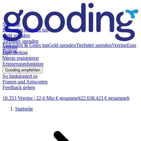
Startseite
Einkaufen & Gutes tun
Geld spenden
Tierfutter spenden
Einkaufen & Gutes tun
Geld spenden
Tierfutter spenden
Vereine
Euer
Vereine
Beitrag
Euer Beitrag
Verein registrieren
Erinnerungsfunktion
Gooding empfehlen
So funktioniert es
Fragen und Antworten
Feedback geben
18.353 Vereine |
22,6 Mio € gesammelt
22.638.423 € gesammelt
Startseite