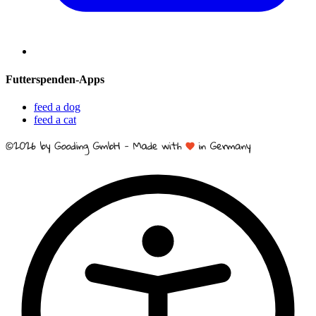
Futterspenden-Apps
feed a dog
feed a cat