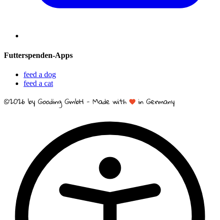
Futterspenden-Apps
feed a dog
feed a cat