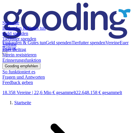
Startseite
Einkaufen & Gutes tun
Geld spenden
Tierfutter spenden
Einkaufen & Gutes tun
Geld spenden
Tierfutter spenden
Vereine
Euer
Vereine
Beitrag
Euer Beitrag
Verein registrieren
Erinnerungsfunktion
Gooding empfehlen
So funktioniert es
Fragen und Antworten
Feedback geben
18.358 Vereine |
22,6 Mio € gesammelt
22.648.158 € gesammelt
Startseite