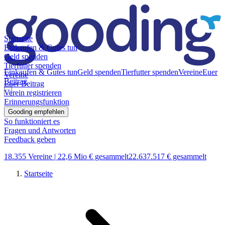
Startseite
Einkaufen & Gutes tun
Geld spenden
Tierfutter spenden
Einkaufen & Gutes tun
Geld spenden
Tierfutter spenden
Vereine
Euer
Vereine
Beitrag
Euer Beitrag
Verein registrieren
Erinnerungsfunktion
Gooding empfehlen
So funktioniert es
Fragen und Antworten
Feedback geben
18.355 Vereine |
22,6 Mio € gesammelt
22.637.517 € gesammelt
Startseite