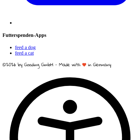
Futterspenden-Apps
feed a dog
feed a cat