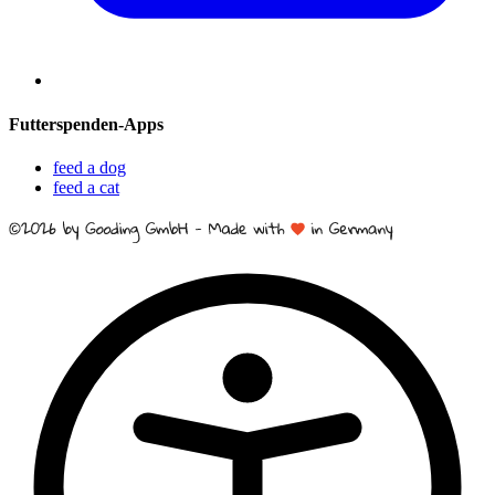
Futterspenden-Apps
feed a dog
feed a cat