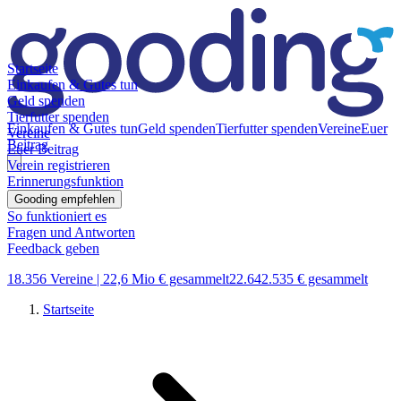
Startseite
Einkaufen & Gutes tun
Geld spenden
Tierfutter spenden
Einkaufen & Gutes tun
Geld spenden
Tierfutter spenden
Vereine
Euer
Vereine
Beitrag
Euer Beitrag
Verein registrieren
Erinnerungsfunktion
Gooding empfehlen
So funktioniert es
Fragen und Antworten
Feedback geben
18.356 Vereine |
22,6 Mio € gesammelt
22.642.535 € gesammelt
Startseite