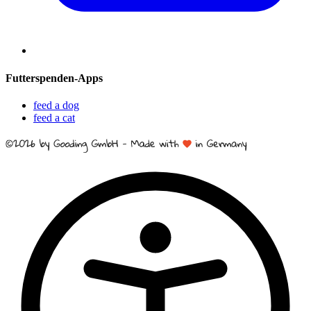
Futterspenden-Apps
feed a dog
feed a cat