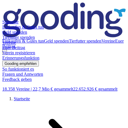
Startseite
Einkaufen & Gutes tun
Geld spenden
Tierfutter spenden
Einkaufen & Gutes tun
Geld spenden
Tierfutter spenden
Vereine
Euer
Vereine
Beitrag
Euer Beitrag
Verein registrieren
Erinnerungsfunktion
Gooding empfehlen
So funktioniert es
Fragen und Antworten
Feedback geben
18.358 Vereine |
22,7 Mio € gesammelt
22.652.926 € gesammelt
Startseite