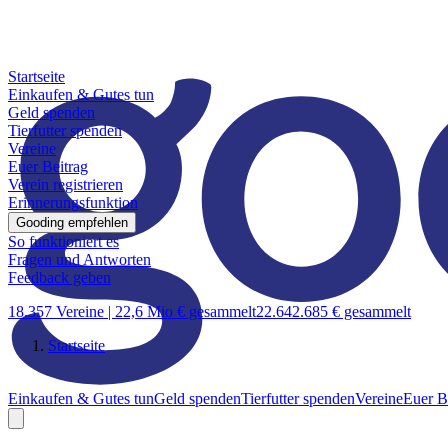
Startseite
Einkaufen & Gutes tun
Geld spenden
Tierfutter spenden
Vereine
Euer Beitrag
Verein registrieren
Erinnerungsfunktion
Gooding empfehlen
So funktioniert es
Fragen und Antworten
Feedback geben
18.357 Vereine |
22,6 Mio € gesammelt
22.642.685 € gesammelt
Startseite
Einkaufen & Gutes tun
Geld spenden
Tierfutter spenden
Vereine
Euer B