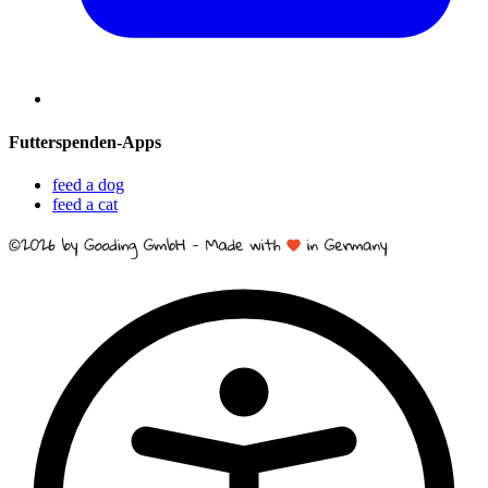
Futterspenden-Apps
feed a dog
feed a cat