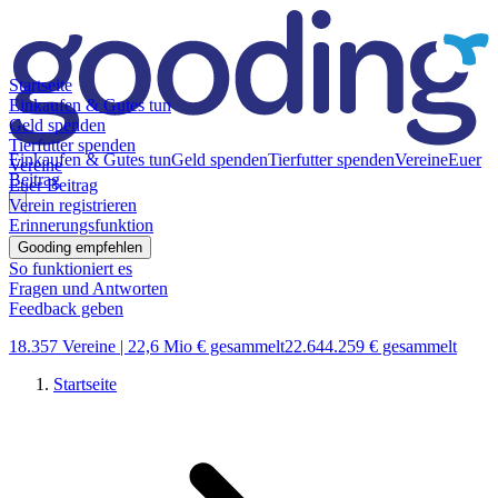
Startseite
Einkaufen & Gutes tun
Geld spenden
Tierfutter spenden
Einkaufen & Gutes tun
Geld spenden
Tierfutter spenden
Vereine
Euer
Vereine
Beitrag
Euer Beitrag
Verein registrieren
Erinnerungsfunktion
Gooding empfehlen
So funktioniert es
Fragen und Antworten
Feedback geben
18.357 Vereine |
22,6 Mio € gesammelt
22.644.259 € gesammelt
Startseite