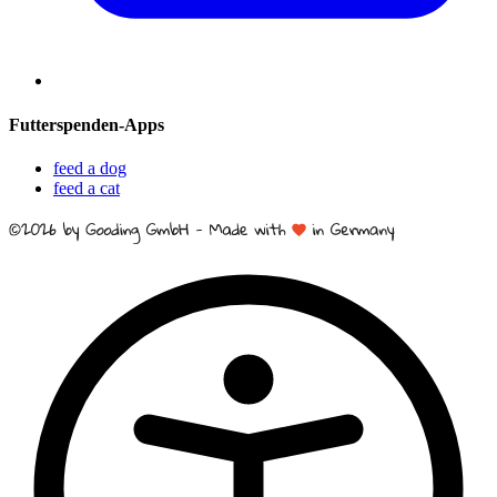
Futterspenden-Apps
feed a dog
feed a cat