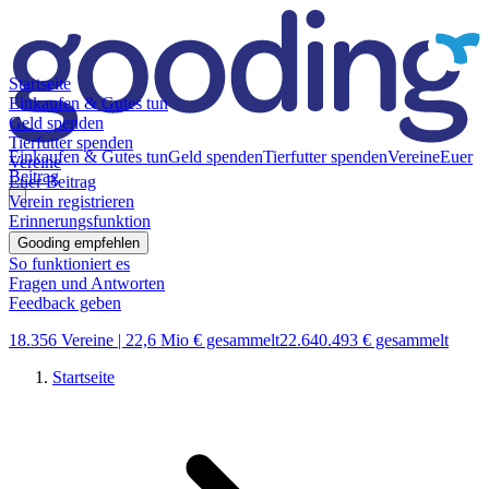
Startseite
Einkaufen & Gutes tun
Geld spenden
Tierfutter spenden
Einkaufen & Gutes tun
Geld spenden
Tierfutter spenden
Vereine
Euer
Vereine
Beitrag
Euer Beitrag
Verein registrieren
Erinnerungsfunktion
Gooding empfehlen
So funktioniert es
Fragen und Antworten
Feedback geben
18.356 Vereine |
22,6 Mio € gesammelt
22.640.493 € gesammelt
Startseite