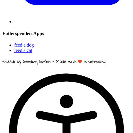
Futterspenden-Apps
feed a dog
feed a cat