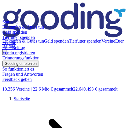
Startseite
Einkaufen & Gutes tun
Geld spenden
Tierfutter spenden
Einkaufen & Gutes tun
Geld spenden
Tierfutter spenden
Vereine
Euer
Vereine
Beitrag
Euer Beitrag
Verein registrieren
Erinnerungsfunktion
Gooding empfehlen
So funktioniert es
Fragen und Antworten
Feedback geben
18.356 Vereine |
22,6 Mio € gesammelt
22.640.493 € gesammelt
Startseite