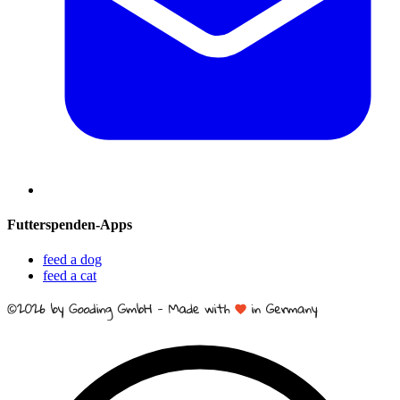
Futterspenden-Apps
feed a dog
feed a cat