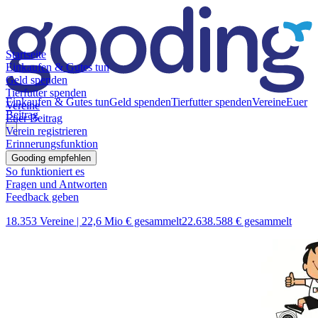
Startseite
Einkaufen & Gutes tun
Geld spenden
Tierfutter spenden
Einkaufen & Gutes tun
Geld spenden
Tierfutter spenden
Vereine
Euer
Vereine
Beitrag
Euer Beitrag
Verein registrieren
Erinnerungsfunktion
Gooding empfehlen
So funktioniert es
Fragen und Antworten
Feedback geben
18.353 Vereine |
22,6 Mio € gesammelt
22.638.588 € gesammelt