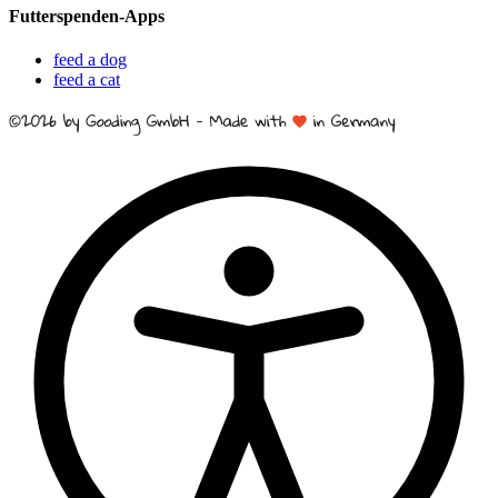
Futterspenden-Apps
feed a dog
feed a cat