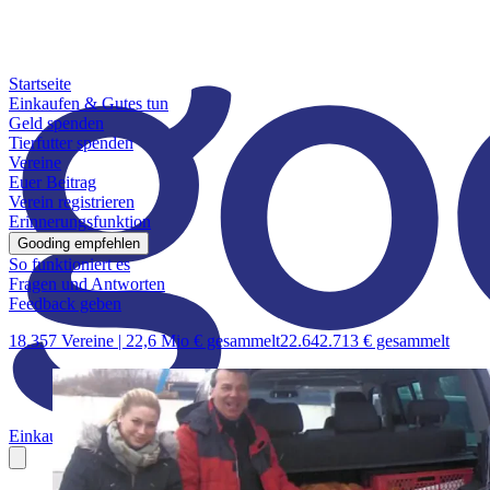
Startseite
Einkaufen & Gutes tun
Geld spenden
Tierfutter spenden
Vereine
Euer Beitrag
Verein registrieren
Erinnerungsfunktion
Gooding empfehlen
So funktioniert es
Fragen und Antworten
Feedback geben
18.357 Vereine |
22,6 Mio € gesammelt
22.642.713 € gesammelt
Einkaufen & Gutes tun
Geld spenden
Tierfutter spenden
Vereine
Euer B