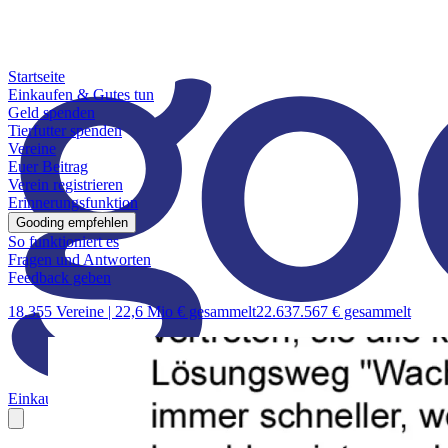
Startseite
Einkaufen & Gutes tun
Geld spenden
Tierfutter spenden
Vereine
Euer Beitrag
Verein registrieren
Erinnerungsfunktion
Gooding empfehlen
So funktioniert es
Fragen und Antworten
Feedback geben
18.355 Vereine |
22,6 Mio € gesammelt
22.637.567 € gesammelt
Einkaufen & Gutes tun
Geld spenden
Tierfutter spenden
Vereine
Euer B