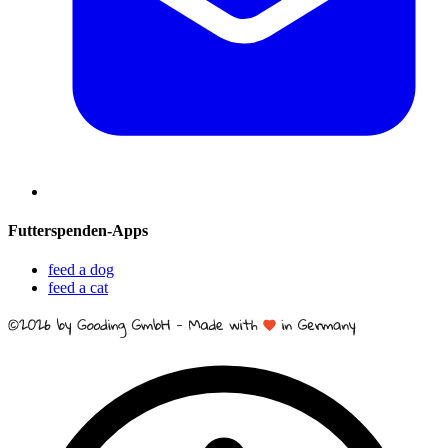
Futterspenden-Apps
feed a dog
feed a cat