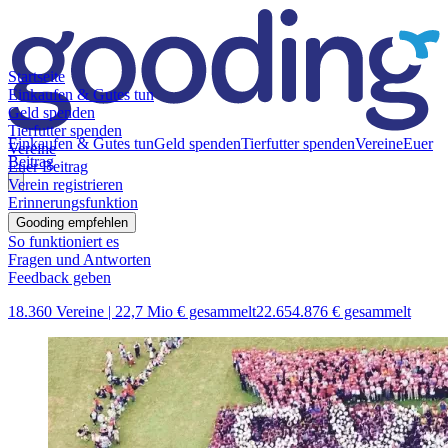
Startseite
Einkaufen & Gutes tun
Geld spenden
Tierfutter spenden
Einkaufen & Gutes tun
Geld spenden
Tierfutter spenden
Vereine
Euer
Vereine
Beitrag
Euer Beitrag
Verein registrieren
Erinnerungsfunktion
Gooding empfehlen
So funktioniert es
Fragen und Antworten
Feedback geben
18.360 Vereine |
22,7 Mio € gesammelt
22.654.876 € gesammelt