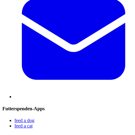
Futterspenden-Apps
feed a dog
feed a cat