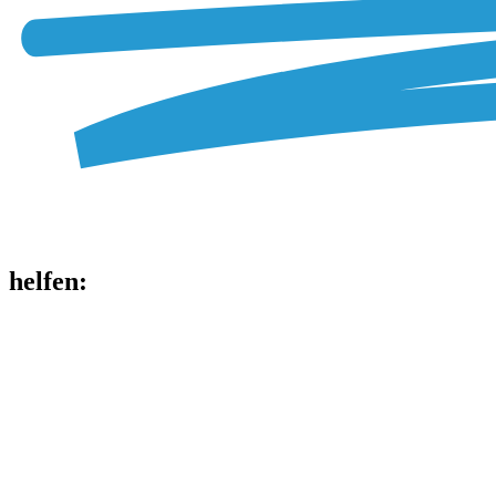
helfen
: