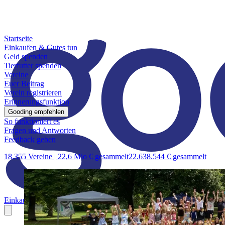
Startseite
Einkaufen & Gutes tun
Geld spenden
Tierfutter spenden
Vereine
Euer Beitrag
Verein registrieren
Erinnerungsfunktion
Gooding empfehlen
So funktioniert es
Fragen und Antworten
Feedback geben
18.355 Vereine |
22,6 Mio € gesammelt
22.638.544 € gesammelt
Einkaufen & Gutes tun
Geld spenden
Tierfutter spenden
Vereine
Euer B