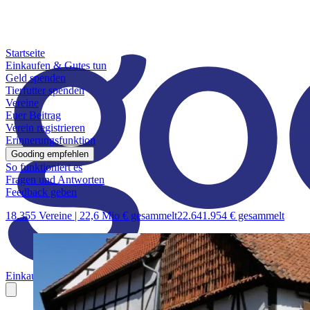
Startseite
Einkaufen & Gutes tun
Geld spenden
Tierfutter spenden
Vereine
Euer Beitrag
Verein registrieren
Erinnerungsfunktion
Gooding empfehlen
So funktioniert es
Fragen und Antworten
Feedback geben
18.355 Vereine |
22,6 Mio € gesammelt
22.641.954 € gesammelt
Einkaufen & Gutes tun
Geld spenden
Tierfutter spenden
Vereine
Euer B