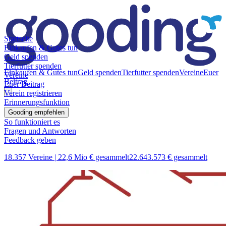
Startseite
Einkaufen & Gutes tun
Geld spenden
Tierfutter spenden
Einkaufen & Gutes tun
Geld spenden
Tierfutter spenden
Vereine
Euer
Vereine
Beitrag
Euer Beitrag
Verein registrieren
Erinnerungsfunktion
Gooding empfehlen
So funktioniert es
Fragen und Antworten
Feedback geben
18.357 Vereine |
22,6 Mio € gesammelt
22.643.573 € gesammelt