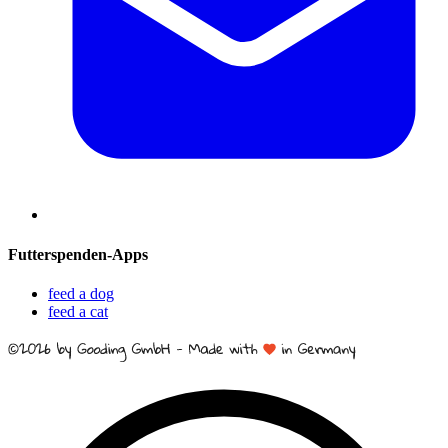
Futterspenden-Apps
feed a dog
feed a cat