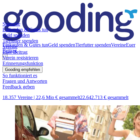
Startseite
Einkaufen & Gutes tun
Geld spenden
Tierfutter spenden
Einkaufen & Gutes tun
Geld spenden
Tierfutter spenden
Vereine
Euer
Vereine
Beitrag
Euer Beitrag
Verein registrieren
Erinnerungsfunktion
Gooding empfehlen
So funktioniert es
Fragen und Antworten
Feedback geben
18.357 Vereine |
22,6 Mio € gesammelt
22.642.713 € gesammelt