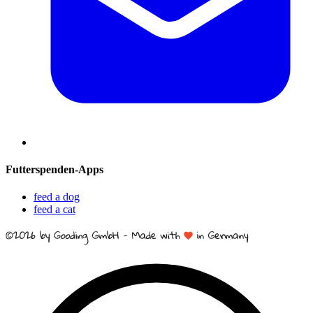
Futterspenden-Apps
feed a dog
feed a cat