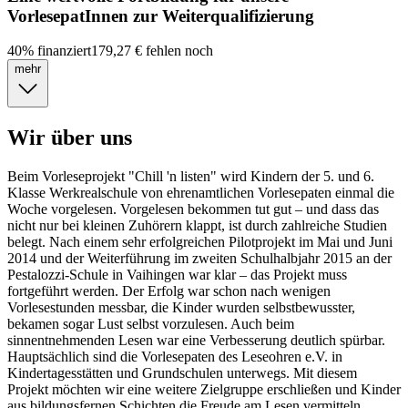
VorlesepatInnen zur Weiterqualifizierung
40
%
finanziert
179,27 €
fehlen noch
mehr
Wir über uns
Beim Vorleseprojekt "Chill 'n listen" wird Kindern der 5. und 6.
Klasse Werkrealschule von ehrenamtlichen Vorlesepaten einmal die
Woche vorgelesen. Vorgelesen bekommen tut gut – und dass das
nicht nur bei kleinen Zuhörern klappt, ist durch zahlreiche Studien
belegt. Nach einem sehr erfolgreichen Pilotprojekt im Mai und Juni
2014 und der Weiterführung im zweiten Schulhalbjahr 2015 an der
Pestalozzi-Schule in Vaihingen war klar – das Projekt muss
fortgeführt werden. Der Erfolg war schon nach wenigen
Vorlesestunden messbar, die Kinder wurden selbstbewusster,
bekamen sogar Lust selbst vorzulesen. Auch beim
sinnentnehmenden Lesen war eine Verbesserung deutlich spürbar.
Hauptsächlich sind die Vorlesepaten des Leseohren e.V. in
Kindertagesstätten und Grundschulen unterwegs. Mit diesem
Projekt möchten wir eine weitere Zielgruppe erschließen und Kinder
aus bildungsfernen Schichten die Freude am Lesen vermitteln.