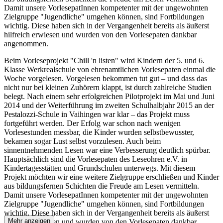
Damit unsere VorlesepatInnen kompetenter mit der ungewohnten
Zielgruppe "Jugendliche" umgehen können, sind Fortbildungen
wichtig. Diese haben sich in der Vergangenheit bereits als äußerst
hilfreich erwiesen und wurden von den Vorlesepaten dankbar
angenommen.
Beim Vorleseprojekt "Chill 'n listen" wird Kindern der 5. und 6.
Klasse Werkrealschule von ehrenamtlichen Vorlesepaten einmal die
Woche vorgelesen. Vorgelesen bekommen tut gut – und dass das
nicht nur bei kleinen Zuhörern klappt, ist durch zahlreiche Studien
belegt. Nach einem sehr erfolgreichen Pilotprojekt im Mai und Juni
2014 und der Weiterführung im zweiten Schulhalbjahr 2015 an der
Pestalozzi-Schule in Vaihingen war klar – das Projekt muss
fortgeführt werden. Der Erfolg war schon nach wenigen
Vorlesestunden messbar, die Kinder wurden selbstbewusster,
bekamen sogar Lust selbst vorzulesen. Auch beim
sinnentnehmenden Lesen war eine Verbesserung deutlich spürbar.
Hauptsächlich sind die Vorlesepaten des Leseohren e.V. in
Kindertagesstätten und Grundschulen unterwegs. Mit diesem
Projekt möchten wir eine weitere Zielgruppe erschließen und Kinder
aus bildungsfernen Schichten die Freude am Lesen vermitteln.
Damit unsere VorlesepatInnen kompetenter mit der ungewohnten
Zielgruppe "Jugendliche" umgehen können, sind Fortbildungen
wichtig. Diese haben sich in der Vergangenheit bereits als äußerst
Mehr anzeigen
hilfreich erwiesen und wurden von den Vorlesepaten dankbar