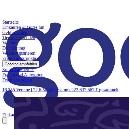
Startseite
Einkaufen & Gutes tun
Geld spenden
Tierfutter spenden
Vereine
Euer Beitrag
Verein registrieren
Erinnerungsfunktion
Gooding empfehlen
So funktioniert es
Fragen und Antworten
Feedback geben
18.355 Vereine |
22,6 Mio € gesammelt
22.637.567 € gesammelt
Einkaufen & Gutes tun
Geld spenden
Tierfutter spenden
Vereine
Euer B