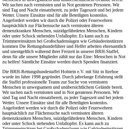
Wir suchen nach vermissten und in Not geratenen Personen. Wir
sind Tag und Nacht einsatzbereit, zu jeder Tageszeit und bei jedem
Wetter. Unsere Einsätze sind für alle Beteiligten kostenlos.
Angefordert werden wir durch die Polizei oder Feuerwehren
hauptsächlich zur Flächensuche nach vermissten älteren
demenzkranken Menschen, suizidgefährdeten Menschen, Kindern
oder unter Schock stehenden Unfallopfer. Es kann auch zu
Trümmereinsätzen bei Großschadenslagen wie Gebäudeeinstürzen
kommen Die Rettungshundeführer und Helfer arbeiten ehrenamtlich
und unentgeltlich während ihrer Freizeit in unserer BRH-Staffel,
denn für alle unsere Mitglieder zählt nur das Eine: Menschen in Not
zu helfen! Sämtliche Einsätze werden durch Spenden finanziert.
Die BRH-Rettungshundestaffel Holstein e.V. mit Sitz in Itzehoe
wurde im Jahre 1998 gegründet. Durch jahrelange Erfahrung stellt
die Staffel professionelle Teams zur Suche von vermissten
Menschen in unwegsamem und unübersichtlichem Gelände bereit.
Wir suchen nach vermissten und in Not geratenen Personen. Wir
sind Tag und Nacht einsatzbereit, zu jeder Tageszeit und bei jedem
Wetter. Unsere Einsätze sind für alle Beteiligten kostenlos.
Angefordert werden wir durch die Polizei oder Feuerwehren
hauptsächlich zur Flächensuche nach vermissten älteren
demenzkranken Menschen, suizidgefährdeten Menschen, Kindern
oder unter Schock stehenden Unfallopfer. Es kann auch zu
Trümmereinsätzen bei Großschadenslagen wie Gebäudeeinstürzen