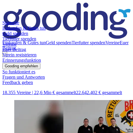
Startseite
Einkaufen & Gutes tun
Geld spenden
Tierfutter spenden
Einkaufen & Gutes tun
Geld spenden
Tierfutter spenden
Vereine
Euer
Vereine
Beitrag
Euer Beitrag
Verein registrieren
Erinnerungsfunktion
Gooding empfehlen
So funktioniert es
Fragen und Antworten
Feedback geben
18.355 Vereine |
22,6 Mio € gesammelt
22.642.402 € gesammelt