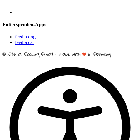
Futterspenden-Apps
feed a dog
feed a cat