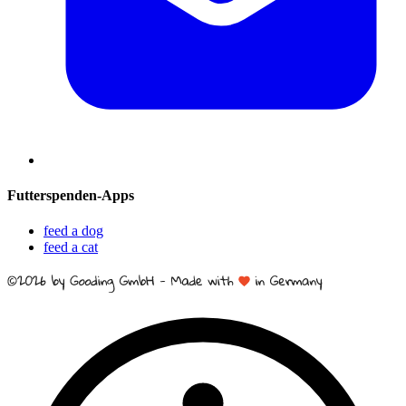
Futterspenden-Apps
feed a dog
feed a cat