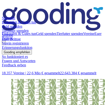
Startseite
Einkaufen & Gutes tun
Geld spenden
Tierfutter spenden
Einkaufen & Gutes tun
Geld spenden
Tierfutter spenden
Vereine
Euer
Vereine
Beitrag
Euer Beitrag
Verein registrieren
Erinnerungsfunktion
Gooding empfehlen
So funktioniert es
Fragen und Antworten
Feedback geben
18.357 Vereine |
22,6 Mio € gesammelt
22.643.384 € gesammelt