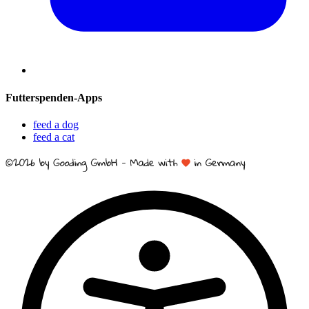
Futterspenden-Apps
feed a dog
feed a cat