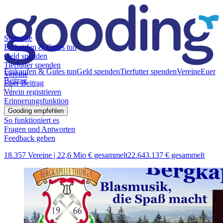
Startseite
Einkaufen & Gutes tun
Geld spenden
Tierfutter spenden
Einkaufen & Gutes tun
Geld spenden
Tierfutter spenden
Vereine
Euer
Vereine
Beitrag
Euer Beitrag
Verein registrieren
Erinnerungsfunktion
Gooding empfehlen
So funktioniert es
Fragen und Antworten
Feedback geben
18.357 Vereine |
22,6 Mio € gesammelt
22.643.137 € gesammelt