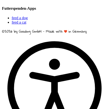
Futterspenden-Apps
feed a dog
feed a cat