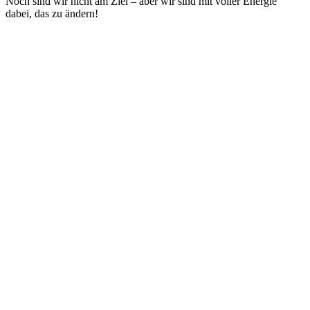
Noch sind wir nicht am Ziel – aber wir sind mit voller Energie
dabei, das zu ändern!