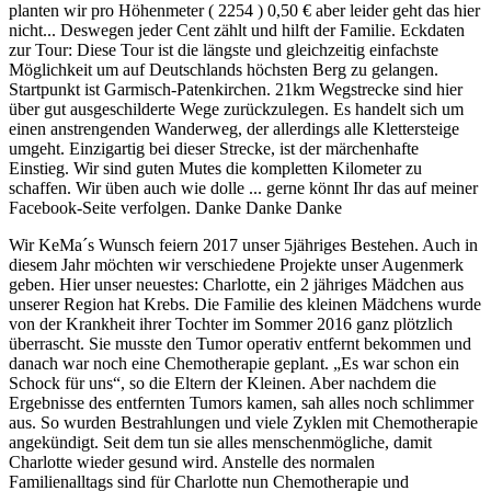
planten wir pro Höhenmeter ( 2254 ) 0,50 € aber leider geht das hier
nicht... Deswegen jeder Cent zählt und hilft der Familie. Eckdaten
zur Tour: Diese Tour ist die längste und gleichzeitig einfachste
Möglichkeit um auf Deutschlands höchsten Berg zu gelangen.
Startpunkt ist Garmisch-Patenkirchen. 21km Wegstrecke sind hier
über gut ausgeschilderte Wege zurückzulegen. Es handelt sich um
einen anstrengenden Wanderweg, der allerdings alle Klettersteige
umgeht. Einzigartig bei dieser Strecke, ist der märchenhafte
Einstieg. Wir sind guten Mutes die kompletten Kilometer zu
schaffen. Wir üben auch wie dolle ... gerne könnt Ihr das auf meiner
Facebook-Seite verfolgen. Danke Danke Danke
Wir KeMa´s Wunsch feiern 2017 unser 5jähriges Bestehen. Auch in
diesem Jahr möchten wir verschiedene Projekte unser Augenmerk
geben. Hier unser neuestes: Charlotte, ein 2 jähriges Mädchen aus
unserer Region hat Krebs. Die Familie des kleinen Mädchens wurde
von der Krankheit ihrer Tochter im Sommer 2016 ganz plötzlich
überrascht. Sie musste den Tumor operativ entfernt bekommen und
danach war noch eine Chemotherapie geplant. „Es war schon ein
Schock für uns“, so die Eltern der Kleinen. Aber nachdem die
Ergebnisse des entfernten Tumors kamen, sah alles noch schlimmer
aus. So wurden Bestrahlungen und viele Zyklen mit Chemotherapie
angekündigt. Seit dem tun sie alles menschenmögliche, damit
Charlotte wieder gesund wird. Anstelle des normalen
Familienalltags sind für Charlotte nun Chemotherapie und