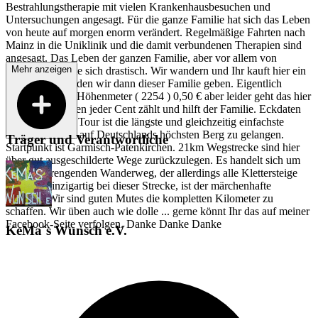
Bestrahlungstherapie mit vielen Krankenhausbesuchen und
Untersuchungen angesagt. Für die ganze Familie hat sich das Leben
von heute auf morgen enorm verändert. Regelmäßige Fahrten nach
Mainz in die Uniklinik und die damit verbundenen Therapien sind
angesagt. Das Leben der ganzen Familie, aber vor allem von
Mehr anzeigen
Charlotte wandte sich drastisch. Wir wandern und Ihr kauft hier ein
... das Geld werden wir dann dieser Familie geben. Eigentlich
planten wir pro Höhenmeter ( 2254 ) 0,50 € aber leider geht das hier
nicht... Deswegen jeder Cent zählt und hilft der Familie. Eckdaten
zur Tour: Diese Tour ist die längste und gleichzeitig einfachste
Möglichkeit um auf Deutschlands höchsten Berg zu gelangen.
Träger und Verantwortliche
Startpunkt ist Garmisch-Patenkirchen. 21km Wegstrecke sind hier
über gut ausgeschilderte Wege zurückzulegen. Es handelt sich um
einen anstrengenden Wanderweg, der allerdings alle Klettersteige
umgeht. Einzigartig bei dieser Strecke, ist der märchenhafte
Einstieg. Wir sind guten Mutes die kompletten Kilometer zu
schaffen. Wir üben auch wie dolle ... gerne könnt Ihr das auf meiner
Facebook-Seite verfolgen. Danke Danke Danke
KeMa´s Wunsch e.V.