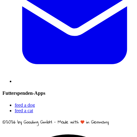
Futterspenden-Apps
feed a dog
feed a cat