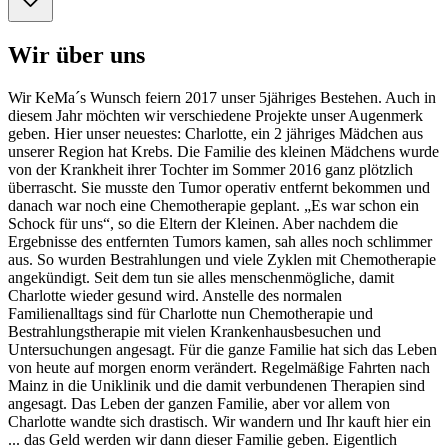
Wir über uns
Wir KeMa´s Wunsch feiern 2017 unser 5jähriges Bestehen. Auch in
diesem Jahr möchten wir verschiedene Projekte unser Augenmerk
geben. Hier unser neuestes: Charlotte, ein 2 jähriges Mädchen aus
unserer Region hat Krebs. Die Familie des kleinen Mädchens wurde
von der Krankheit ihrer Tochter im Sommer 2016 ganz plötzlich
überrascht. Sie musste den Tumor operativ entfernt bekommen und
danach war noch eine Chemotherapie geplant. „Es war schon ein
Schock für uns“, so die Eltern der Kleinen. Aber nachdem die
Ergebnisse des entfernten Tumors kamen, sah alles noch schlimmer
aus. So wurden Bestrahlungen und viele Zyklen mit Chemotherapie
angekündigt. Seit dem tun sie alles menschenmögliche, damit
Charlotte wieder gesund wird. Anstelle des normalen
Familienalltags sind für Charlotte nun Chemotherapie und
Bestrahlungstherapie mit vielen Krankenhausbesuchen und
Untersuchungen angesagt. Für die ganze Familie hat sich das Leben
von heute auf morgen enorm verändert. Regelmäßige Fahrten nach
Mainz in die Uniklinik und die damit verbundenen Therapien sind
angesagt. Das Leben der ganzen Familie, aber vor allem von
Charlotte wandte sich drastisch. Wir wandern und Ihr kauft hier ein
... das Geld werden wir dann dieser Familie geben. Eigentlich