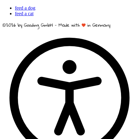
feed a dog
feed a cat