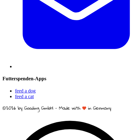
Futterspenden-Apps
feed a dog
feed a cat