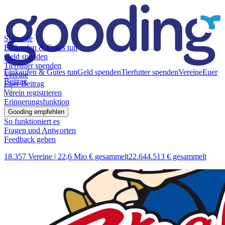
Startseite
Einkaufen & Gutes tun
Geld spenden
Tierfutter spenden
Einkaufen & Gutes tun
Geld spenden
Tierfutter spenden
Vereine
Euer
Vereine
Beitrag
Euer Beitrag
Verein registrieren
Erinnerungsfunktion
Gooding empfehlen
So funktioniert es
Fragen und Antworten
Feedback geben
18.357 Vereine |
22,6 Mio € gesammelt
22.644.513 € gesammelt