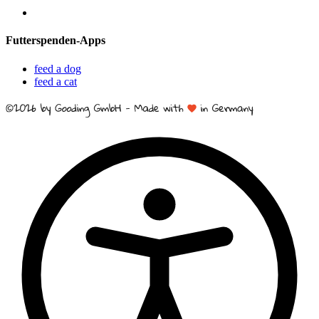
Futterspenden-Apps
feed a dog
feed a cat