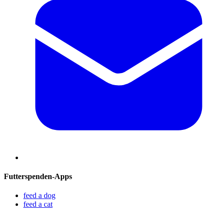
Futterspenden-Apps
feed a dog
feed a cat