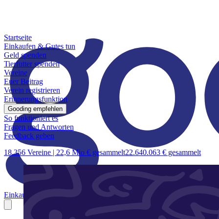
Startseite
Einkaufen & Gutes tun
Geld spenden
Tierfutter spenden
Vereine
Euer Beitrag
Verein registrieren
Erinnerungsfunktion
Gooding empfehlen
So funktioniert es
Fragen und Antworten
Feedback geben
18.356 Vereine |
22,6 Mio € gesammelt
22.640.063 € gesammelt
Einkaufen & Gutes tun
Geld spenden
Tierfutter spenden
Vereine
Euer B