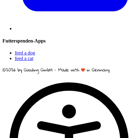
Futterspenden-Apps
feed a dog
feed a cat