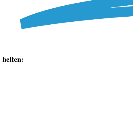
helfen
: