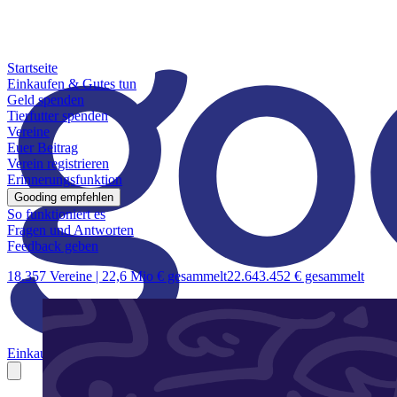
Startseite
Einkaufen & Gutes tun
Geld spenden
Tierfutter spenden
Vereine
Euer Beitrag
Verein registrieren
Erinnerungsfunktion
Gooding empfehlen
So funktioniert es
Fragen und Antworten
Feedback geben
18.357 Vereine |
22,6 Mio € gesammelt
22.643.452 € gesammelt
Einkaufen & Gutes tun
Geld spenden
Tierfutter spenden
Vereine
Euer B