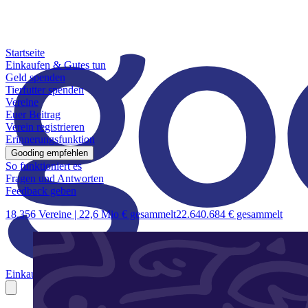
Startseite
Einkaufen & Gutes tun
Geld spenden
Tierfutter spenden
Vereine
Euer Beitrag
Verein registrieren
Erinnerungsfunktion
Gooding empfehlen
So funktioniert es
Fragen und Antworten
Feedback geben
18.356 Vereine |
22,6 Mio € gesammelt
22.640.684 € gesammelt
Einkaufen & Gutes tun
Geld spenden
Tierfutter spenden
Vereine
Euer B