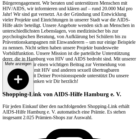
Bürgerengagement. Wir beraten und unterstützen Menschen mit
HIV/AIDS, wir informieren und klären auf – rund 20.000 Mal pro
Jahr! Wir sind gut vernetzt. An der Gründung und Entwicklung
vieler Projekte und Einrichtungen in unserer Stadt war die AIDS-
Hilfe aktiv beteiligt. Unsere Angebote wenden sich an Menschen in
unterschiedlichsten Lebenslagen, von medizinischer bis zur
psychologischen Beratung, von Aufklärung bei Schülern bis zu
Präventionskampagnen mit Einwanderern – um nur einige Beispiele
zu nennen. Nicht selten haben unsere Projekte bundesweite
Vorbildfunktion. Unsere Mission ist die parteiliche Unterstützung
derer, die in Hamburg von HIV und AIDS bedroht sind. Mit unserer
Mehr anzeigen
Arbeit leisten wir einen wichtigen Beitrag zur Vermeidung von
Neuinfektionen mit HIV und anderen sexuell übertragbaren
Krankheiten. Mit Deiner Provisionsspende unterstützt Du unsere
Arbeit. Dafür danken wir Dir herzlich!
Shopping-Link von
AIDS-Hilfe Hamburg e. V.
Für jeden Einkauf über den nachfolgenden Shopping-Link erhält
AIDS-Hilfe Hamburg e. V.
automatisch eine Prämie. Es stehen
insgesamt 2.025 Prämien-Shops zur Auswahl.