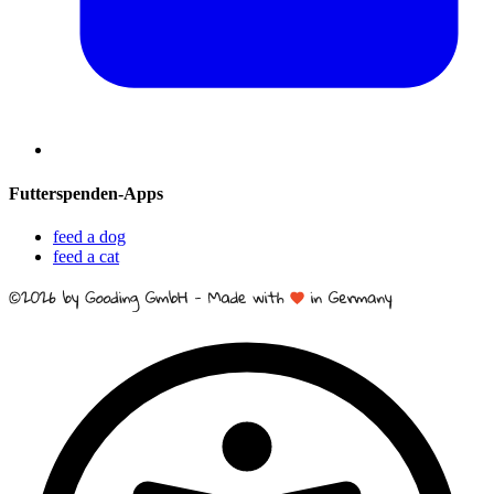
Futterspenden-Apps
feed a dog
feed a cat