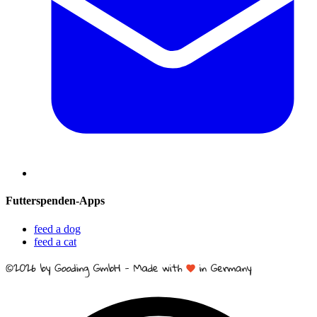
Futterspenden-Apps
feed a dog
feed a cat