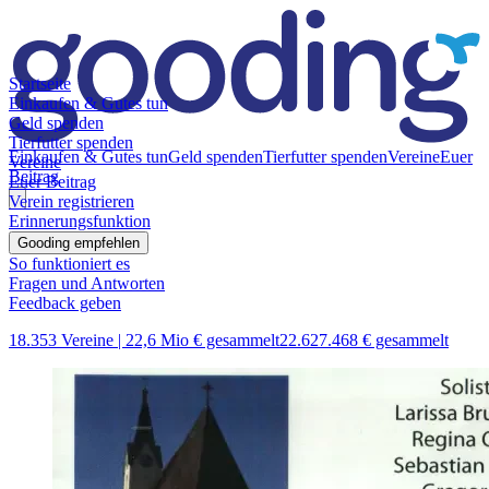
Startseite
Einkaufen & Gutes tun
Geld spenden
Tierfutter spenden
Einkaufen & Gutes tun
Geld spenden
Tierfutter spenden
Vereine
Euer
Vereine
Beitrag
Euer Beitrag
Verein registrieren
Erinnerungsfunktion
Gooding empfehlen
So funktioniert es
Fragen und Antworten
Feedback geben
18.353 Vereine |
22,6 Mio € gesammelt
22.627.468 € gesammelt