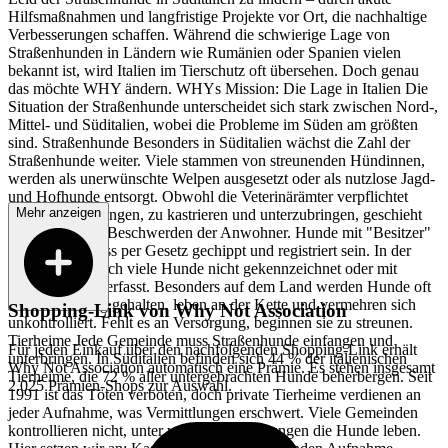
Hilfsmaßnahmen und langfristige Projekte vor Ort, die nachhaltige
Verbesserungen schaffen. Während die schwierige Lage von
Straßenhunden in Ländern wie Rumänien oder Spanien vielen
bekannt ist, wird Italien im Tierschutz oft übersehen. Doch genau
das möchte WHY ändern. WHYs Mission: Die Lage in Italien Die
Situation der Straßenhunde unterscheidet sich stark zwischen Nord-,
Mittel- und Süditalien, wobei die Probleme im Süden am größten
sind. Straßenhunde Besonders in Süditalien wächst die Zahl der
Straßenhunde weiter. Viele stammen von streunenden Hündinnen,
werden als unerwünschte Welpen ausgesetzt oder als nutzlose Jagd-
und Hofhunde entsorgt. Obwohl die Veterinärämter verpflichtet
Mehr anzeigen
sind, sie einzufangen, zu kastrieren und unterzubringen, geschieht
dies oft nur auf Beschwerden der Anwohner. Hunde mit "Besitzer"
Jeder Hund muss per Gesetz gechippt und registriert sein. In der
Praxis sind jedoch viele Hunde nicht gekennzeichnet oder mit
falschen Daten erfasst. Besonders auf dem Land werden Hunde oft
zur Bewachung gehalten, leben an der Kette und vermehren sich
Shopping-Link von
Why Not Association
unkontrolliert. Fehlt es an Versorgung, beginnen sie zu streunen.
Tierheime Jede Gemeinde muss Straßenhunde einfangen und
Für jeden Einkauf über den nachfolgenden Shopping-Link erhält
unterbringen. In Süditalien befinden sich 44 % der italienischen
Why Not Association
automatisch eine Prämie. Es stehen insgesamt
Tierheime, die 72 % aller untergebrachten Hunde beherbergen. Seit
2.025 Prämien-Shops zur Auswahl.
1991 ist das Töten verboten, doch private Tierheime verdienen an
jeder Aufnahme, was Vermittlungen erschwert. Viele Gemeinden
kontrollieren nicht, unter welchen Bedingungen die Hunde leben.