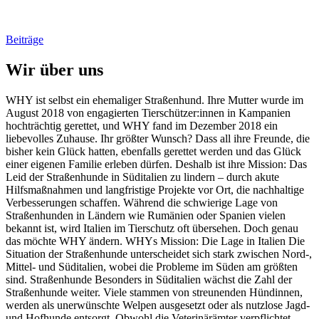
Beiträge
Wir über uns
WHY ist selbst ein ehemaliger Straßenhund. Ihre Mutter wurde im
August 2018 von engagierten Tierschützer:innen in Kampanien
hochträchtig gerettet, und WHY fand im Dezember 2018 ein
liebevolles Zuhause. Ihr größter Wunsch? Dass all ihre Freunde, die
bisher kein Glück hatten, ebenfalls gerettet werden und das Glück
einer eigenen Familie erleben dürfen. Deshalb ist ihre Mission: Das
Leid der Straßenhunde in Süditalien zu lindern – durch akute
Hilfsmaßnahmen und langfristige Projekte vor Ort, die nachhaltige
Verbesserungen schaffen. Während die schwierige Lage von
Straßenhunden in Ländern wie Rumänien oder Spanien vielen
bekannt ist, wird Italien im Tierschutz oft übersehen. Doch genau
das möchte WHY ändern. WHYs Mission: Die Lage in Italien Die
Situation der Straßenhunde unterscheidet sich stark zwischen Nord-,
Mittel- und Süditalien, wobei die Probleme im Süden am größten
sind. Straßenhunde Besonders in Süditalien wächst die Zahl der
Straßenhunde weiter. Viele stammen von streunenden Hündinnen,
werden als unerwünschte Welpen ausgesetzt oder als nutzlose Jagd-
und Hofhunde entsorgt. Obwohl die Veterinärämter verpflichtet