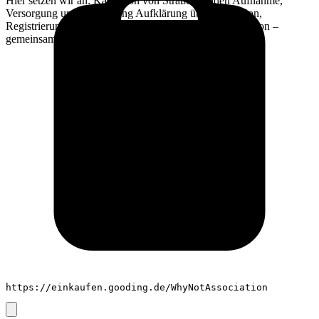
Hier setzen wir an: Kastration von Straßenhunden Aufnahme,
Versorgung und Vermittlung Aufklärung über Kastration,
Registrierung und Verantwortung Werde Teil ihrer Mission –
gemeinsam können wir etwas bewegen!
https://einkaufen.gooding.de/WhyNotAssociation