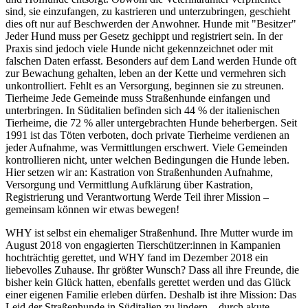
sind, sie einzufangen, zu kastrieren und unterzubringen, geschieht
dies oft nur auf Beschwerden der Anwohner. Hunde mit "Besitzer"
Jeder Hund muss per Gesetz gechippt und registriert sein. In der
Praxis sind jedoch viele Hunde nicht gekennzeichnet oder mit
falschen Daten erfasst. Besonders auf dem Land werden Hunde oft
zur Bewachung gehalten, leben an der Kette und vermehren sich
unkontrolliert. Fehlt es an Versorgung, beginnen sie zu streunen.
Tierheime Jede Gemeinde muss Straßenhunde einfangen und
unterbringen. In Süditalien befinden sich 44 % der italienischen
Tierheime, die 72 % aller untergebrachten Hunde beherbergen. Seit
1991 ist das Töten verboten, doch private Tierheime verdienen an
jeder Aufnahme, was Vermittlungen erschwert. Viele Gemeinden
kontrollieren nicht, unter welchen Bedingungen die Hunde leben.
Hier setzen wir an: Kastration von Straßenhunden Aufnahme,
Versorgung und Vermittlung Aufklärung über Kastration,
Registrierung und Verantwortung Werde Teil ihrer Mission –
gemeinsam können wir etwas bewegen!
WHY ist selbst ein ehemaliger Straßenhund. Ihre Mutter wurde im
August 2018 von engagierten Tierschützer:innen in Kampanien
hochträchtig gerettet, und WHY fand im Dezember 2018 ein
liebevolles Zuhause. Ihr größter Wunsch? Dass all ihre Freunde, die
bisher kein Glück hatten, ebenfalls gerettet werden und das Glück
einer eigenen Familie erleben dürfen. Deshalb ist ihre Mission: Das
Leid der Straßenhunde in Süditalien zu lindern – durch akute