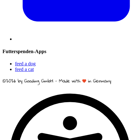
Futterspenden-Apps
feed a dog
feed a cat