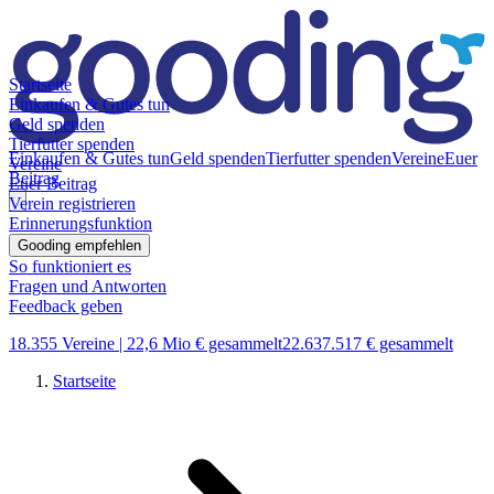
Startseite
Einkaufen & Gutes tun
Geld spenden
Tierfutter spenden
Einkaufen & Gutes tun
Geld spenden
Tierfutter spenden
Vereine
Euer
Vereine
Beitrag
Euer Beitrag
Verein registrieren
Erinnerungsfunktion
Gooding empfehlen
So funktioniert es
Fragen und Antworten
Feedback geben
18.355 Vereine |
22,6 Mio € gesammelt
22.637.517 € gesammelt
Startseite